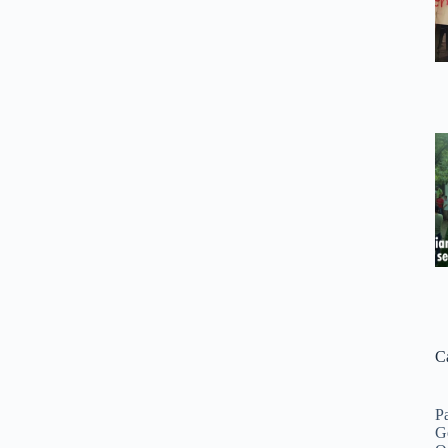
C
P
G