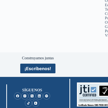
O
Ed
Te
C
Po
O
G
P
V
Construyamos juntas
¡Escríbenos!
SÍGUENOS