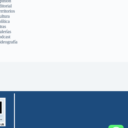
pinión
itorial
rritorios
ultura
lítica
tras
alerías
odcast
ideografía