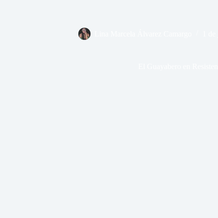
Lina Marcela Álvarez Camargo
1 de
El Guayabero en Resisten