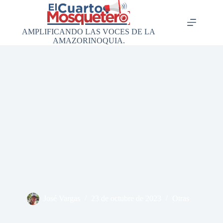
Saltar
al
contenido
AMPLIFICANDO LAS VOCES DE LA
AMAZORINOQUIA.
José Vargas
23 de octubre de 2023
Otras