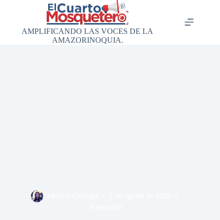
Saltar
al
contenido
AMPLIFICANDO LAS VOCES DE LA
AMAZORINOQUIA.
Melissa Quiroga
7 de agosto de 2020
Colombia