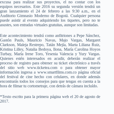
excusa para realizar sus proyectos, el no contar con los
equipos necesarios. Este 2016 su segunda versión tendrá un
gran lanzamiento el 24 de febrero a las 9:30 a.m., en el
Auditorio Gimnasio Moderno de Bogotá. Cualquier persona
puede asistir al evento adquiriendo los tiquetes, pero no te
asustes, son entradas virtuales gratuitas, aunque son limitadas.
Este acontecimiento tendrá como anfitriones a Pepe Sánchez,
Gastón Pauls, Mauricio Navas, Majo Vargas, Margaret
Clarkson, Maleja Restrepo, Tatán Mejía, Marta Liliana Ruiz,
Kristina Lilley, Natalia Bedoya, Ilona, María Carolina Hoyos
Turbay, María Irene Toro, Yesenia Valencia y Yury Vargas.
Quienes estén interesados en acudir, deberán realizar el
proceso de registro para obtener su ticket electrónico a través
del sitio web www.ticketea.com o para obtener mayor
información ingresa a www.smartfilms.com.co página oficial
del festival de cine hecho con celulares, en donde además
encontrarás todos los consejos para que tengas en cuenta a la
hora de filmar tu cortometraje, con detrás de cámara incluído.
*Texto escrito para la primera página web el 20 de agosto de
2017.