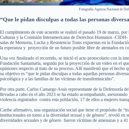
Fotografía: Agencia Nacional de Def
“Que le pidan disculpas a todas las personas divers
El cumplimiento de este acuerdo se realizó el pasado 19 de marzo, por 
Culturas y la Comisión Interamericana de Derechos Humanos -CIDH- en
salas de Memoria, Lucha y Resistencia Trans expuestas en la Fundación C
la esperanza y proyección de un futuro posible libre de atentados en co
Una vez finalizado el recorrido, se inició el acto protocolario con la i
Fundación Santamaría, seguida por la proyección de un video en el que
opiniones respecto al trato de su proceso. Allí manifestó que el hecho 
su objetivo es “que le pidan disculpas a todas aquellas personas diversas
psicológica y a las familias de las víctimas de transfeminicidio”.
Por otra parte, Carlos Camargo Assis representante de la Defensoría de
llevadas a cabo en el año 2023 se ha estado acompañando, asesorando y
violencia registrados contra esta población, 17 de ellos a mujeres tra
Caribe afirmativo, una organización social que tiene el propósito de “tra
institucionales en torno a la diversidad sexual y de género”, reveló en 
diversidades sexuales y de género fueron víctimas de amenazas y a 41 m