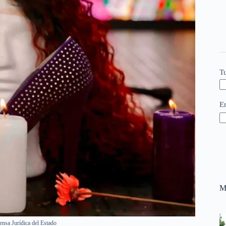
T
E
M
ensa Jurídica del Estado