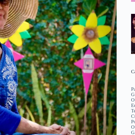
C
P
G
O
Ed
Te
C
Po
O
G