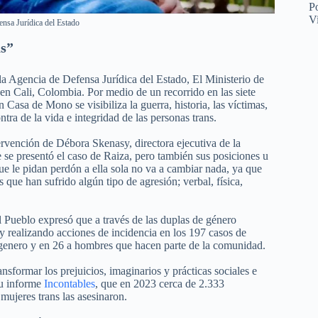
P
V
ensa Jurídica del Estado
as”
la Agencia de Defensa Jurídica del Estado, El Ministerio de
 Cali, Colombia. Por medio de un recorrido en las siete
asa de Mono se visibiliza la guerra, historia, las víctimas,
ntra de la vida e integridad de las personas trans.
ntervención de Débora Skenasy, directora ejecutiva de la
 se presentó el caso de Raiza, pero también sus posiciones u
que le pidan perdón a ella sola no va a cambiar nada, ya que
 que han sufrido algún tipo de agresión; verbal, física,
l Pueblo expresó que a través de las duplas de género
 realizando acciones de incidencia en los 197 casos de
nsgenero y en 26 a hombres que hacen parte de la comunidad.
nsformar los prejuicios, imaginarios y prácticas sociales e
su informe
Incontables
, que en 2023 cerca de 2.333
ujeres trans las asesinaron.