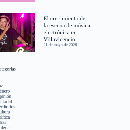
El crecimiento de
la escena de música
electrónica en
Villavicencio
21 de mayo de 2026
ategorías
az
énero
pinión
itorial
rritorios
ultura
lítica
tras
alerías