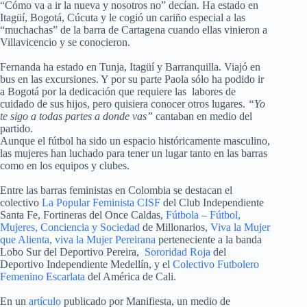
“Cómo va a ir la nueva y nosotros no” decían. Ha estado en
Itagüí, Bogotá, Cúcuta y le cogió un cariño especial a las
“muchachas” de la barra de Cartagena cuando ellas vinieron a
Villavicencio y se conocieron.
Fernanda ha estado en Tunja, Itagüí y Barranquilla. Viajó en
bus en las excursiones. Y por su parte Paola sólo ha podido ir
a Bogotá por la dedicación que requiere las labores de
cuidado de sus hijos, pero quisiera conocer otros lugares.
“Yo
te sigo a todas partes a donde vas”
cantaban en medio del
partido.
Aunque el fútbol ha sido un espacio históricamente masculino,
las mujeres han luchado para tener un lugar tanto en las barras
como en los equipos y clubes.
Entre las barras feministas en Colombia se destacan el
colectivo
La Popular Feminista CISF
del Club Independiente
Santa Fe, Fortineras del Once Caldas,
Fútbola – Fútbol,
Mujeres, Conciencia y Sociedad
de Millonarios,
Viva la Mujer
que Alienta, viva la Mujer Pereirana
perteneciente a la banda
Lobo Sur del Deportivo Pereira,
Sororidad Roja
del
Deportivo Independiente Medellín, y el
Colectivo Futbolero
Femenino Escarlata
del América de Cali.
En un
artículo
publicado por Manifiesta, un medio de