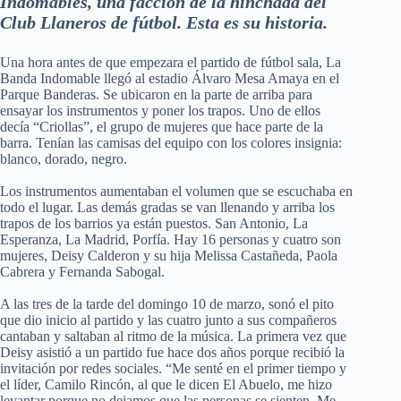
Indomables, una facción de la hinchada del
Club Llaneros de fútbol. Esta es su historia.
Una hora antes de que empezara el partido de fútbol sala, La
Banda Indomable llegó al estadio Álvaro Mesa Amaya en el
Parque Banderas. Se ubicaron en la parte de arriba para
ensayar los instrumentos y poner los trapos. Uno de ellos
decía “Criollas”, el grupo de mujeres que hace parte de la
barra. Tenían las camisas del equipo con los colores insignia:
blanco, dorado, negro.
Los instrumentos aumentaban el volumen que se escuchaba en
todo el lugar. Las demás gradas se van llenando y arriba los
trapos de los barrios ya están puestos. San Antonio, La
Esperanza, La Madrid, Porfía. Hay 16 personas y cuatro son
mujeres, Deisy Calderon y su hija Melissa Castañeda, Paola
Cabrera y Fernanda Sabogal.
A las tres de la tarde del domingo 10 de marzo, sonó el pito
que dio inicio al partido y las cuatro junto a sus compañeros
cantaban y saltaban al ritmo de la música. La primera vez que
Deisy asistió a un partido fue hace dos años porque recibió la
invitación por redes sociales. “Me senté en el primer tiempo y
el líder, Camilo Rincón, al que le dicen El Abuelo, me hizo
levantar porque no dejamos que las personas se sienten. Me