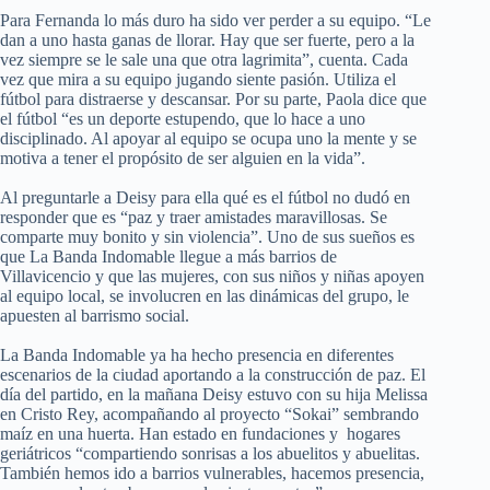
Para Fernanda lo más duro ha sido ver perder a su equipo. “Le
dan a uno hasta ganas de llorar. Hay que ser fuerte, pero a la
vez siempre se le sale una que otra lagrimita”, cuenta. Cada
vez que mira a su equipo jugando siente pasión. Utiliza el
fútbol para distraerse y descansar. Por su parte, Paola dice que
el fútbol “es un deporte estupendo, que lo hace a uno
disciplinado. Al apoyar al equipo se ocupa uno la mente y se
motiva a tener el propósito de ser alguien en la vida”.
Al preguntarle a Deisy para ella qué es el fútbol no dudó en
responder que es “paz y traer amistades maravillosas. Se
comparte muy bonito y sin violencia”. Uno de sus sueños es
que La Banda Indomable llegue a más barrios de
Villavicencio y que las mujeres, con sus niños y niñas apoyen
al equipo local, se involucren en las dinámicas del grupo, le
apuesten al barrismo social.
La Banda Indomable ya ha hecho presencia en diferentes
escenarios de la ciudad aportando a la construcción de paz. El
día del partido, en la mañana Deisy estuvo con su hija Melissa
en Cristo Rey, acompañando al proyecto “Sokai” sembrando
maíz en una huerta. Han estado en fundaciones y hogares
geriátricos “compartiendo sonrisas a los abuelitos y abuelitas.
También hemos ido a barrios vulnerables, hacemos presencia,