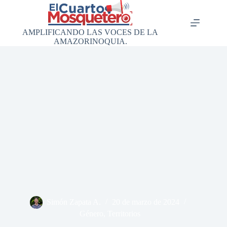
Saltar
al
contenido
AMPLIFICANDO LAS VOCES DE LA
AMAZORINOQUIA.
Simón Zapata A.
20 de marzo de 2024
Género
,
Territorios