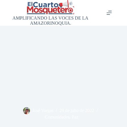
Saltar
al
contenido
AMPLIFICANDO LAS VOCES DE LA
AMAZORINOQUIA.
José Vargas
29 de julio de 2022
Comunidades
,
Paz