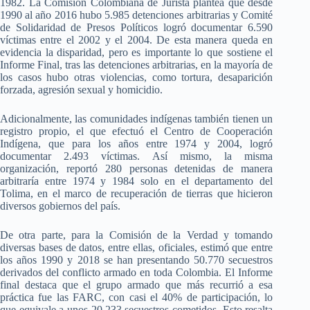
1982. La Comisión Colombiana de Jurista plantea que desde
1990 al año 2016 hubo 5.985 detenciones arbitrarias y Comité
de Solidaridad de Presos Políticos logró documentar 6.590
víctimas entre el 2002 y el 2004. De esta manera queda en
evidencia la disparidad, pero es importante lo que sostiene el
Informe Final, tras las detenciones arbitrarias, en la mayoría de
los casos hubo otras violencias, como tortura, desaparición
forzada, agresión sexual y homicidio.
Adicionalmente, las comunidades indígenas también tienen un
registro propio, el que efectuó el Centro de Cooperación
Indígena, que para los años entre 1974 y 2004, logró
documentar 2.493 víctimas. Así mismo, la misma
organización, reportó 280 personas detenidas de manera
arbitraría entre 1974 y 1984 solo en el departamento del
Tolima, en el marco de recuperación de tierras que hicieron
diversos gobiernos del país.
De otra parte, para la Comisión de la Verdad y tomando
diversas bases de datos, entre ellas, oficiales, estimó que entre
los años 1990 y 2018 se han presentando 50.770 secuestros
derivados del conflicto armado en toda Colombia. El Informe
final destaca que el grupo armado que más recurrió a esa
práctica fue las FARC, con casi el 40% de participación, lo
que equivale a unos 20.233 secuestros cometidos. Esto resalta