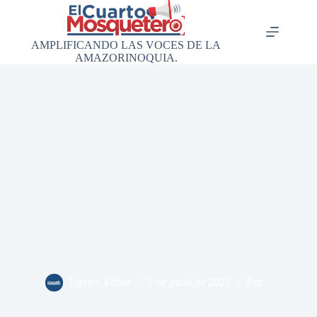
Saltar
al
contenido
AMPLIFICANDO LAS VOCES DE LA
AMAZORINOQUIA.
Equipo Editor
5 de junio de 2025
Paz