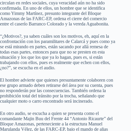
circulan en redes sociales, cuya veracidad aún no ha sido
confirmada. En uno de ellos, un hombre que se identifica
como Yimmy Martínez, presunto integrante del Bloque
Amazonas de las FARC-EP, ordena el cierre del comercio
entre el caserío Barranco Colorado y la vereda Aguabonita.
“¿Motivos?, ya saben cuáles son los motivos, eh, aquí en la
confrontación con los paramilitares de Calarcá y pues como ya
se está mirando en partes, están sacando por allá remesa de
todas esas partes, entonces para que no se presten en esta
situación y los que los que ya lo hagan, pues es, si están
trabajando con ellos, pues es realmente que echen con ellos,
¿no?”, se escucha en el audio.
El hombre advierte que quienes presuntamente colaboren con
ese grupo armado deben retirarse del área por su cuenta, pues
no responderán por las consecuencias. También ordena la
prohibición total del tránsito por la trocha, señalando que
cualquier moto o carro encontrado será incinerado.
En otro audio, se escucha a quien se presenta como el
comandante Majin Buu del Frente 44 “Antonio Ricaurte” del
Bloque Amazonas, perteneciente a la estructura Manuel
Marulanda Vélez, de las FARC-EP, bajo el mando de alias