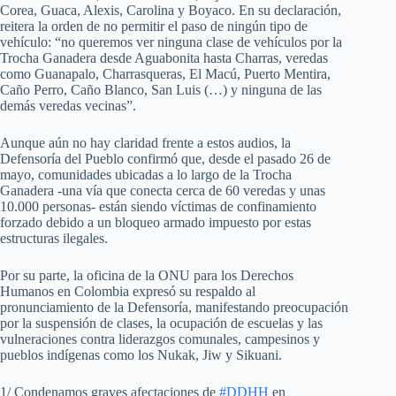
Corea, Guaca, Alexis, Carolina y Boyaco. En su declaración,
reitera la orden de no permitir el paso de ningún tipo de
vehículo: “no queremos ver ninguna clase de vehículos por la
Trocha Ganadera desde Aguabonita hasta Charras, veredas
como Guanapalo, Charrasqueras, El Macú, Puerto Mentira,
Caño Perro, Caño Blanco, San Luis (…) y ninguna de las
demás veredas vecinas”.
Aunque aún no hay claridad frente a estos audios, la
Defensoría del Pueblo confirmó que, desde el pasado 26 de
mayo, comunidades ubicadas a lo largo de la Trocha
Ganadera -una vía que conecta cerca de 60 veredas y unas
10.000 personas- están siendo víctimas de confinamiento
forzado debido a un bloqueo armado impuesto por estas
estructuras ilegales.
Por su parte, la oficina de la ONU para los Derechos
Humanos en Colombia expresó su respaldo al
pronunciamiento de la Defensoría, manifestando preocupación
por la suspensión de clases, la ocupación de escuelas y las
vulneraciones contra liderazgos comunales, campesinos y
pueblos indígenas como los Nukak, Jiw y Sikuani.
1/ Condenamos graves afectaciones de
#DDHH
en