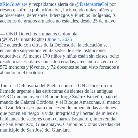
#RioGuaviare
y respaldamos alerta de
@DefensoriaCol
por
riesgo q sufre la población civil, incluyendo niñas, niños y
adolescentes, defensores, liderazgos y Pueblos Indígenas, X
acciones de grupos armados no estatales, desde 25 de mayo
— ONU Derechos Humanos Colombia
(@ONUHumanRights)
June 4, 2025
De acuerdo con cifras de la Defensoría, la educación se
encuentra suspendida en 43 sedes de siete instituciones
educativas. Al menos 170 niños y niñas están sin clases, ocho
residencias escolares han sido cerradas, afectando a cerca de
572 menores y jóvenes, y 72 docentes se han visto forzados a
abandonar el territorio.
Tanto la Defensoría del Pueblo como la ONU hicieron un
llamado urgente a las estructuras disidentes de las antiguas
FARC que incluyen el Bloque Jorge Suárez Briceño, bajo el
mando de Calarcá Córdoba, y el Bloque Amazonas, al mando
de Iván Mordisco, para que cesen de inmediato las acciones
que ponen en riesgo la vida, integridad y libertad de miles de
habitantes de sectores como Charras Boquerón, Interveredal
de San Francisco, Guacamayas, Cámbulos y otras veredas del
municipio de San José del Guaviare.