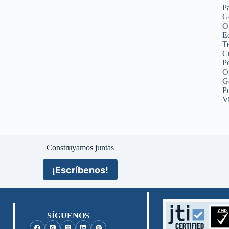
P
G
O
Ed
Te
C
Po
O
G
P
V
Construyamos juntas
¡Escríbenos!
SÍGUENOS