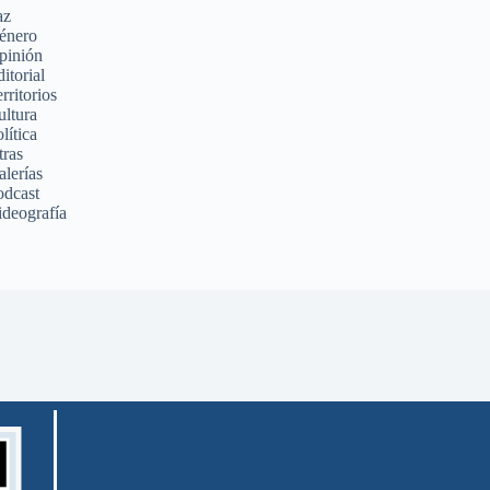
az
énero
pinión
itorial
rritorios
ultura
lítica
tras
alerías
odcast
ideografía