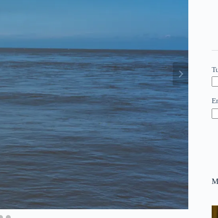
T
E
M