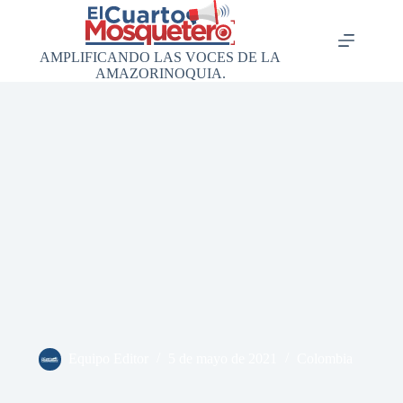
Saltar
al
contenido
AMPLIFICANDO LAS VOCES DE LA
AMAZORINOQUIA.
Equipo Editor
5 de mayo de 2021
Colombia