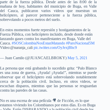
parte de la fuerza pública. Desde antes de las 8:00 de la
mañana de hoy, habitantes del municipio de Buga, en Valle
del Cauca, publicaron varios videos que muestran un
helicóptero, al parecer perteneciente a la fuerza pública,
sobrevolando a pocos metros del suelo.
En estos momentos fuerte represión y hostigamientos de la
Fuerza Pública, con helicóptero incluido, desde donde están
lanzando gases contra los manifestantes en Buga, Valle del
Cauca.
#SOSColombiaNosEstanMatando
#ParoNacional5M
Video:@naranja_cali
pic.twitter.com/OyJexjBhc9
— Juan Camilo (@JUANCAELBROKY)
May 5, 2021
La persona que está grabando lo sucedido grita: “Palo Blanco
es una zona de guerra, ¡Ayuda! ¡Ayuda!”, mientras se puede
observar que el helicóptero está sobrevolando notablemente
cerca de la población civil. Incluso, en otros videos, se
escuchan disparos, mientras que las personas se resguardan
contra las paredes de las casas.
No es una escena de una película 🎥 de Ficción, es lo que
estamos viviendo los Colombianos por estos días. Es en Buga
– Valle. Están DISPARANDO a la población civil desde los