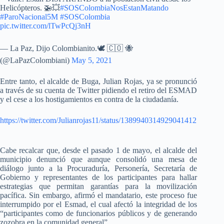
Helicópteros. 🚁💥
#SOSColombiaNosEstanMatando
#ParoNacional5M
#SOSColombia
pic.twitter.com/lTwPcQj3nH
— La Paz, Dijo Colombianito.🕊 🇨🇴 🐝
(@LaPazColombiani)
May 5, 2021
Entre tanto, el alcalde de Buga, Julian Rojas, ya se pronunció
a través de su cuenta de Twitter pidiendo el retiro del ESMAD
y el cese a los hostigamientos en contra de la ciudadanía.
https://twitter.com/Julianrojas11/status/1389940314929041412
Cabe recalcar que, desde el pasado 1 de mayo, el alcalde del
municipio denunció que aunque consolidó una mesa de
diálogo junto a la Procuraduría, Personería, Secretaría de
Gobierno y representantes de los participantes para hallar
estrategias que permitan garantías para la movilización
pacífica. Sin embargo, afirmó el mandatario, este proceso fue
interrumpido por el Esmad, el cual afectó la integridad de los
“participantes como de funcionarios públicos y de generando
zozobra en la comunidad general”.