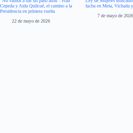
“No vamos a dar un paso atrás”: Iván
Ley de Mujeres Buscador
Cepeda y Aida Quilcué, el camino a la
lucha en Meta, Vichada 
Presidencia en primera vuelta
7 de mayo de 202
22 de mayo de 2026