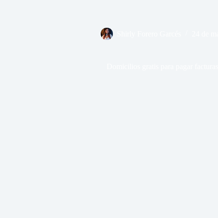
Shirly Forero Garcés
24 de m
Domicilios gratis para pagar factur