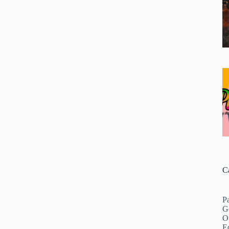
C
P
G
O
Ed