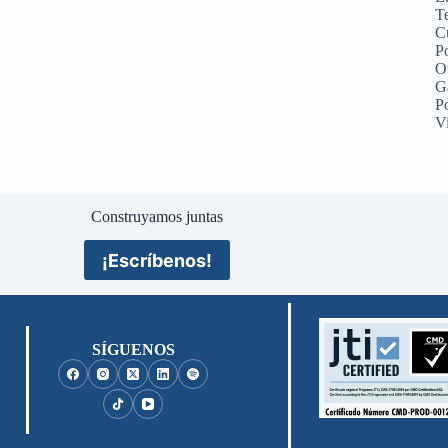
Te
C
Po
O
G
P
V
Construyamos juntas
¡Escríbenos!
SÍGUENOS