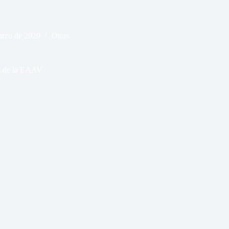
arzo de 2020
Otras
as de la EAAV