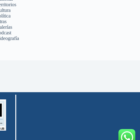
rritorios
ultura
lítica
tras
alerías
odcast
ideografía