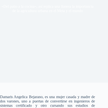
«Del patio a la cocina», así replica una llanera la importancia
de la agricultura urbana en el Meta y el mundo
Damaris Angelica Bejarano, es una mujer casada y madre de
dos varones, uno a puertas de convertirse en ingenieros de
sistemas certificado y otro cursando sus estudios de