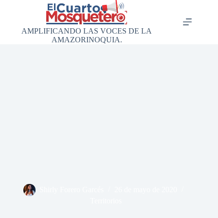
Saltar
al
contenido
AMPLIFICANDO LAS VOCES DE LA
AMAZORINOQUIA.
Shirly Forero Garcés
26 de mayo de 2020
Territorios