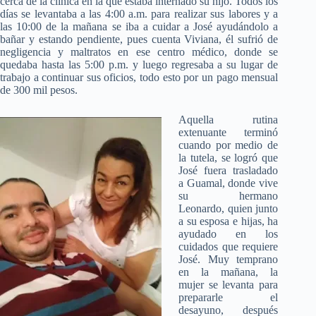
cerca de la clínica en la que estaba internado su hijo. Todos los
días se levantaba a las 4:00 a.m. para realizar sus labores y a
las 10:00 de la mañana se iba a cuidar a José ayudándolo a
bañar y estando pendiente, pues cuenta Viviana, él sufrió de
negligencia y maltratos en ese centro médico, donde se
quedaba hasta las 5:00 p.m. y luego regresaba a su lugar de
trabajo a continuar sus oficios, todo esto por un pago mensual
de 300 mil pesos.
Aquella rutina
extenuante terminó
cuando por medio de
la tutela, se logró que
José fuera trasladado
a Guamal, donde vive
su hermano
Leonardo, quien junto
a su esposa e hijas, ha
ayudado en los
cuidados que requiere
José. Muy temprano
en la mañana, la
mujer se levanta para
prepararle el
desayuno, después