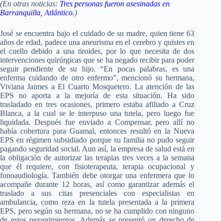
(En otras noticias:
Tres personas fueron asesinadas en
Barranquilla, Atlántico.
)
José se encuentra bajo el cuidado de su madre, quien tiene 63
años de edad, padece una aneurisma en el cerebro y quistes en
el cuello debido a una tiroides, por lo que necesita de dos
intervenciones quirúrgicas que se ha negado recibir para poder
seguir pendiente de su hijo. “En pocas palabras, es una
enferma cuidando de otro enfermo”, mencionó su hermana,
Viviana Jaimes a El Cuarto Mosquetero. La atención de las
EPS no aporta a la mejoría de esta situación. Ha sido
trasladado en tres ocasiones, primero estaba afiliado a Cruz
Blanca, a la cual se le interpuso una tutela, pero luego fue
liquidada. Después fue enviado a Compensar, pero allí no
había cobertura para Guamal, entonces resultó en la Nueva
EPS en régimen subsidiado porque su familia no pudo seguir
pagando seguridad social. Aun así, la empresa de salud está en
la obligación de autorizar las terapias tres veces a la semana
que él requiere, con fisioterapeuta, terapia ocupacional y
fonoaudiología. También debe otorgar una enfermera que lo
acompañe durante 12 horas, así como garantizar además el
traslado a sus citas presenciales con especialistas en
ambulancia, como reza en la tutela presentada a la primera
EPS, pero según su hermana, no se ha cumplido con ninguno
de estos requerimientos. Además se presentó un derecho de