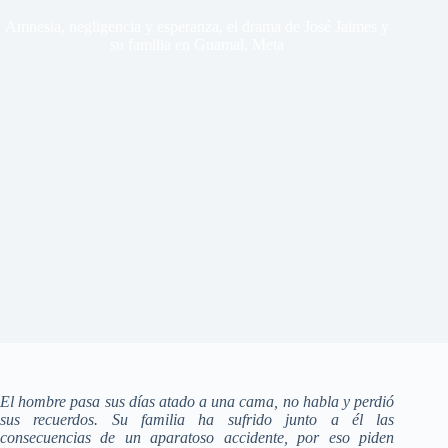
Amnesia, negligencia y esperanza, el drama de José Jaimes y
su familia en Guamal, Meta
El hombre pasa sus días atado a una cama, no habla y perdió
sus recuerdos. Su familia ha sufrido junto a él las
consecuencias de un aparatoso accidente, por eso piden