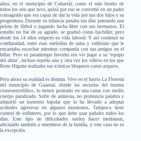
años, en el municipio de Cubarral, como el más bonito de
todos los seis que tuvo, quizá por eso se convirtió en un padre
consagrado que era capaz de dar la vida por sus dos hijos y su
progenitora. Durante su infancia pasaba sus días pateando una
pelota de fútbol o jugando lucha libre con sus hermanos. El
estudio no fue de su agrado, se graduó como bachiller, pero
desde los 14 años empezó su vida laboral. Y así continuó su
cotidianidad, entre esas melodías de salsa y vallenato que le
encantaba escuchar mientras compartía con sus amigos en el
billar. Pero su pasatiempo favorito era ver jugar a su ‘equipo
del alma’, incluso repetía una y otra vez los videos en los que
Rene Higuita realizaba sus icónicas bloqueos como arquero.
Pero ahora su realidad es distinta. Vive en el barrio La Floresta
del municipio de Guamal, donde las secuelas del trauma
craneoencefálico, lo tienen postrado en una cama con medio
cuerpo paralizado. Sufre de amnesia, no pronuncia palabra y
adquirió un trastorno bipolar que lo ha llevado a adoptar
actitudes agresivas en algunos momentos. Tampoco tiene
control de esfínteres, por lo que debe usar pañales todos los
días. Este tipo de dificultades suelen hacer metástasis,
afectando también a miembros de la familia, y este caso no es
la excepción.