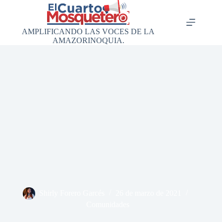
Saltar
al
contenido
AMPLIFICANDO LAS VOCES DE LA
AMAZORINOQUIA.
Shirly Forero Garcés
26 de marzo de 2021
Comunidades