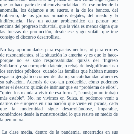
que no hace parte de mi convivencialidad. En ese orden de la
anomalía, los dejamos a su suerte, a la de los bancos, del
Gobierno, de los grupos armados ilegales, del miedo y la
indiferencia. Hay un actuar problemático en pensar por
encima del progreso industrial, que la vida es menos digna que
las fuerzas de producción, desde ese yugo volátil que trae
consigo el discurso desarrollista.
No hay oportunidades para espacios neutros, ni para errores
de razonamientos, si la situación lo amerita -y es que lo hace-
porque no es solo responsabilidad quizás del ‘Ingreso
Solidario’ y su corrupción latente, o rebajarle insignificancias a
los servicios públicos, cuando las familias que habitan nuestro
espacio geográfico comen del diario, su cotidianidad afuera es
su salvación. Además de eso tan predecible, cómo podemos
tener el descaro quizás de insinuar que es “problema de ellos”,
“quién los manda a vivir de esa forma”, “consigan un trabajo
más estable”. No, no vivimos en Suiza, ni podemos venir a
darnos de europeos en una nación que viene en picada, cada
que la modernidad sigue desarrollándose, imparable,
comiéndose desde la monstruosidad lo que resiste en medio de
la penumbra.
La clase media, dentro de la pandemia, encerrados en sus