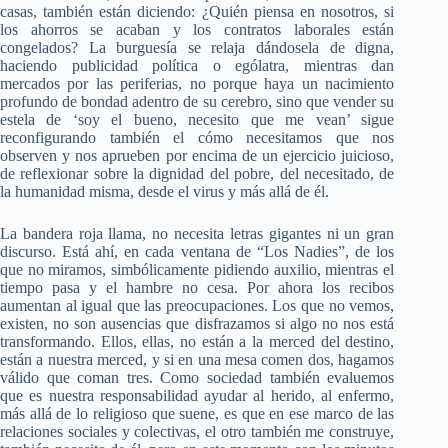
casas, también están diciendo: ¿Quién piensa en nosotros, si
los ahorros se acaban y los contratos laborales están
congelados? La burguesía se relaja dándosela de digna,
haciendo publicidad política o ególatra, mientras dan
mercados por las periferias, no porque haya un nacimiento
profundo de bondad adentro de su cerebro, sino que vender su
estela de ‘soy el bueno, necesito que me vean’ sigue
reconfigurando también el cómo necesitamos que nos
observen y nos aprueben por encima de un ejercicio juicioso,
de reflexionar sobre la dignidad del pobre, del necesitado, de
la humanidad misma, desde el virus y más allá de él.
La bandera roja llama, no necesita letras gigantes ni un gran
discurso. Está ahí, en cada ventana de “Los Nadies”, de los
que no miramos, simbólicamente pidiendo auxilio, mientras el
tiempo pasa y el hambre no cesa. Por ahora los recibos
aumentan al igual que las preocupaciones. Los que no vemos,
existen, no son ausencias que disfrazamos si algo no nos está
transformando. Ellos, ellas, no están a la merced del destino,
están a nuestra merced, y si en una mesa comen dos, hagamos
válido que coman tres. Como sociedad también evaluemos
que es nuestra responsabilidad ayudar al herido, al enfermo,
más allá de lo religioso que suene, es que en ese marco de las
relaciones sociales y colectivas, el otro también me construye,