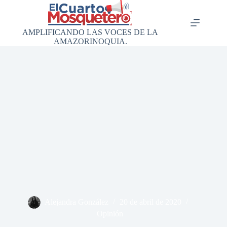
Saltar
al
contenido
AMPLIFICANDO LAS VOCES DE LA
AMAZORINOQUIA.
Alejandra González
20 de abril de 2020
Opinión