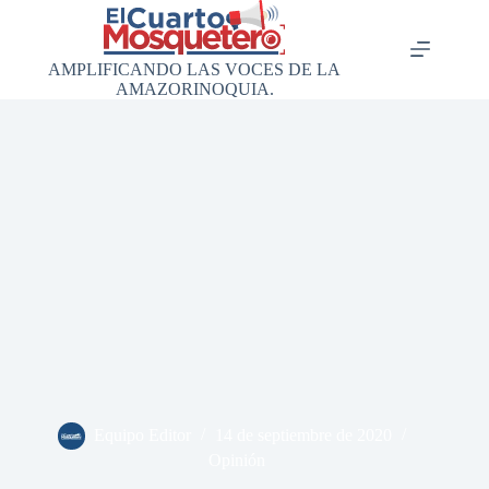
Saltar
al
contenido
AMPLIFICANDO LAS VOCES DE LA
AMAZORINOQUIA.
Equipo Editor
14 de septiembre de 2020
Opinión