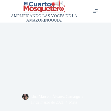
Saltar
al
contenido
AMPLIFICANDO LAS VOCES DE LA
AMAZORINOQUIA.
Lina Marcela Álvarez Camargo
17 de marzo de 2021
Meta