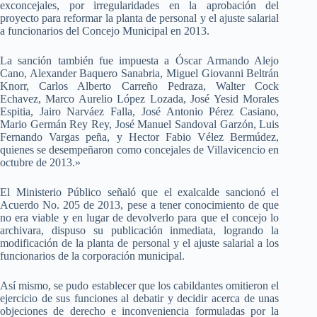
exconcejales, por irregularidades en la aprobación del
proyecto para reformar la planta de personal y el ajuste salarial
a funcionarios del Concejo Municipal en 2013.
La sanción también fue impuesta a Óscar Armando Alejo
Cano, Alexander Baquero Sanabria, Miguel Giovanni Beltrán
Knorr, Carlos Alberto Carreño Pedraza, Walter Cock
Echavez, Marco Aurelio López Lozada, José Yesid Morales
Espitia, Jairo Narváez Falla, José Antonio Pérez Casiano,
Mario Germán Rey Rey, José Manuel Sandoval Garzón, Luis
Fernando Vargas peña, y Hector Fabio Vélez Bermúdez,
quienes se desempeñaron como concejales de Villavicencio en
octubre de 2013.»
El Ministerio Público señaló que el exalcalde sancionó el
Acuerdo No. 205 de 2013, pese a tener conocimiento de que
no era viable y en lugar de devolverlo para que el concejo lo
archivara, dispuso su publicación inmediata, logrando la
modificación de la planta de personal y el ajuste salarial a los
funcionarios de la corporación municipal.
Así mismo, se pudo establecer que los cabildantes omitieron el
ejercicio de sus funciones al debatir y decidir acerca de unas
objeciones de derecho e inconveniencia formuladas por la