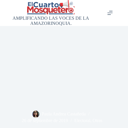
Saltar
al
contenido
AMPLIFICANDO LAS VOCES DE LA
AMAZORINOQUIA.
Paula Andrea Castañeda
26 de septiembre de 2019
Electoral
,
Otras