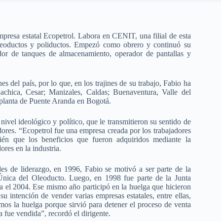
presa estatal Ecopetrol. Labora en CENIT, una filial de esta
oleoductos y poliductos. Empezó como obrero y continuó su
idor de tanques de almacenamiento, operador de pantallas y
es del país, por lo que, en los trajines de su trabajo, Fabio ha
achica, Cesar; Manizales, Caldas; Buenaventura, Valle del
 planta de Puente Aranda en Bogotá.
vel ideológico y político, que le transmitieron su sentido de
adores. “Ecopetrol fue una empresa creada por los trabajadores
én que los beneficios que fueron adquiridos mediante la
ores en la industria.
des de liderazgo, en 1996, Fabio se motivó a ser parte de la
 Única del Oleoducto. Luego, en 1998 fue parte de la Junta
a el 2004. Ese mismo año participó en la huelga que hicieron
su intención de vender varias empresas estatales, entre ellas,
amos la huelga porque sirvió para detener el proceso de venta
fue vendida”, recordó el dirigente.