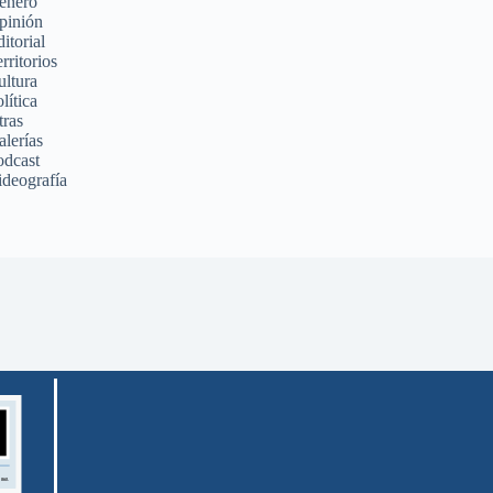
énero
pinión
itorial
rritorios
ultura
lítica
tras
alerías
odcast
ideografía