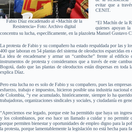
evitar que a trav
CENIT.
Fabio Díaz encadenado al «Machín de la
“El Machín de la Re
Resistencia» Foto: Archivo digital
quienes apoyan la 
concentra su lucha, específicamente, en la plazoleta Manuel Gustavo Ch
La protesta de Fabio y su compañero ha estado respaldada por las y los
400 que laboran en 54 plantas del sistema de oleoductos esparcidas en e
La idea de encadenarse y armar un “cambuche” frente al edificio 
instrumentos de protesta y consideramos que a través de este cambuc
Bogotá, dado que las plantas de oleoductos están dispersas en toda l
explica Díaz.
Pero esta lucha no es solo de Fabio y su compañero, pues las empresa
esfuerzo, trabajo e impuestos, hicieron posible una industria nacional 
de Colombia, “y ese acumulado, históricamente, siempre lo ha querido e
trabajadoras, organizaciones sindicales y sociales, y ciudadanía en gener
“Apreciemos ese legado, porque este ha permitido que haya un ingreso
y los colombianos, por eso hace un llamado a cuidar y no permitir q
porque permiten bienestar y oportunidades de empleo digno para la pob
la protesta, porque lamentablemente la legislación no está hecha para fa