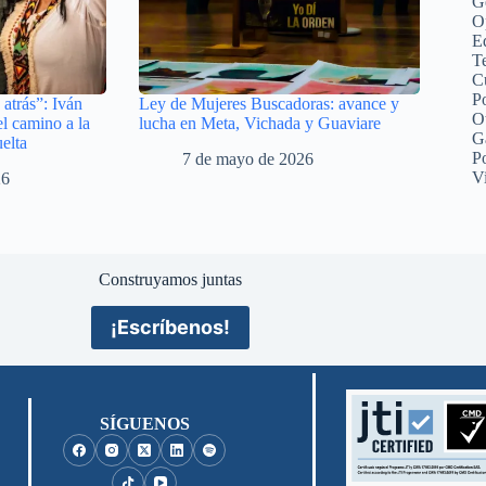
G
O
Ed
Te
C
Po
atrás”: Iván
Ley de Mujeres Buscadoras: avance y
O
l camino a la
lucha en Meta, Vichada y Guaviare
G
elta
P
7 de mayo de 2026
V
26
Construyamos juntas
¡Escríbenos!
SÍGUENOS