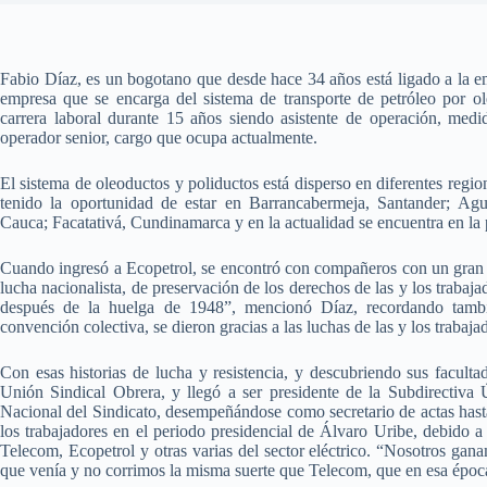
Fabio Díaz, es un bogotano que desde hace 34 años está ligado a la em
empresa que se encarga del sistema de transporte de petróleo por 
carrera laboral durante 15 años siendo asistente de operación, med
operador senior, cargo que ocupa actualmente.
El sistema de oleoductos y poliductos está disperso en diferentes region
tenido la oportunidad de estar en Barrancabermeja, Santander; Agu
Cauca; Facatativá, Cundinamarca y en la actualidad se encuentra en la
Cuando ingresó a Ecopetrol, se encontró con compañeros con un gran ni
lucha nacionalista, de preservación de los derechos de las y los trabaj
después de la huelga de 1948”, mencionó Díaz, recordando tambi
convención colectiva, se dieron gracias a las luchas de las y los trabajad
Con esas historias de lucha y resistencia, y descubriendo sus faculta
Unión Sindical Obrera, y llegó a ser presidente de la Subdirectiva
Nacional del Sindicato, desempeñándose como secretario de actas hast
los trabajadores en el periodo presidencial de Álvaro Uribe, debido a 
Telecom, Ecopetrol y otras varias del sector eléctrico. “Nosotros gan
que venía y no corrimos la misma suerte que Telecom, que en esa época 