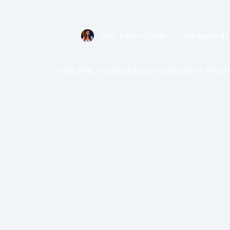
Shirly Forero Garcés
13 de agosto de
Fabio Díaz, el sindicalista que encadenado en Bogotá 