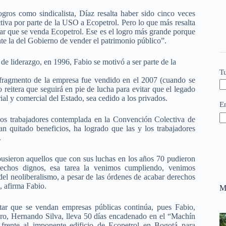
gros como sindicalista, Díaz resalta haber sido cinco veces
tiva por parte de la USO a Ecopetrol. Pero lo que más resalta
tar que se venda Ecopetrol. Ese es el logro más grande porque
nte la del Gobierno de vender el patrimonio público”.
 de liderazgo, en 1996, Fabio se motivó a ser parte de la
T
 fragmento de la empresa fue vendido en el 2007 (cuando se
 reitera que seguirá en pie de lucha para evitar que el legado
al y comercial del Estado, sea cedido a los privados.
E
 los trabajadores contemplada en la Convención Colectiva de
n quitado beneficios, ha logrado que las y los trabajadores
.
pusieron aquellos que con sus luchas en los años 70 pudieron
echos dignos, esa tarea la venimos cumpliendo, venimos
 del neoliberalismo, a pesar de las órdenes de acabar derechos
, afirma Fabio.
M
tar que se vendan empresas públicas continúa, pues Fabio,
ro, Hernando Silva, lleva 50 días encadenado en el “Machín
 frente al imponente edificio de Ecopetrol en Bogotá para