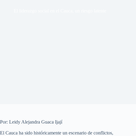
El liderazgo social en el Cauca, un riesgo latente
Por: Leidy Alejandra Guaca Ijají
El Cauca ha sido históricamente un escenario de conflictos,