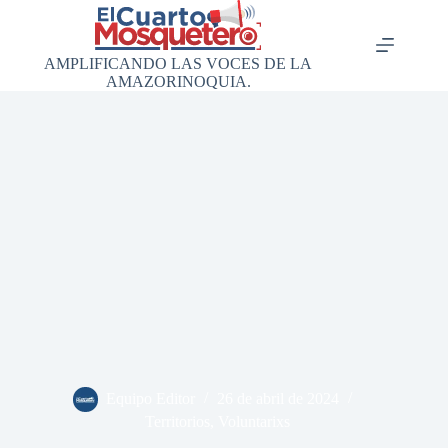
Saltar
al
contenido
AMPLIFICANDO LAS VOCES DE LA
AMAZORINOQUIA.
Equipo Editor
26 de abril de 2024
Territorios
,
Voluntarixs