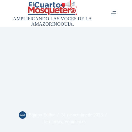
Saltar
al
contenido
AMPLIFICANDO LAS VOCES DE LA
AMAZORINOQUIA.
Equipo Editor
31 de octubre de 2023
Territorios
,
Voluntarixs