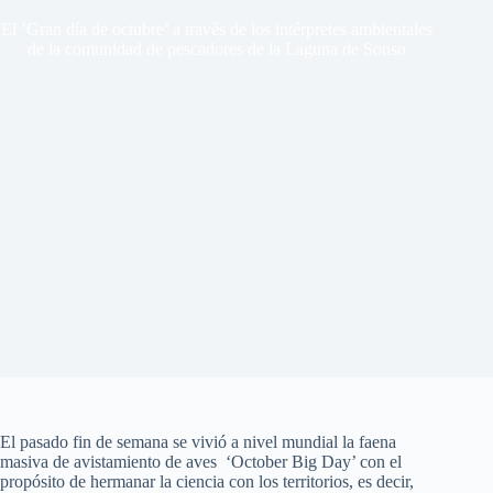
El ‘Gran día de octubre’ a través de los intérpretes ambientales
de la comunidad de pescadores de la Laguna de Sonso
El pasado fin de semana se vivió a nivel mundial la faena
masiva de avistamiento de aves ‘October Big Day’ con el
propósito de hermanar la ciencia con los territorios, es decir,