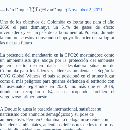
— Iván Duque 🇨🇴 (@IvanDuque)
November 2, 2021
Uno de los objetivos de Colombia es lograr que para el año
2050 el país disminuya un 51% de gases de efecto
invernadero y ser un país de carbono neutral. Por eso, durante
la cumbre se estuvo buscando el apoyo financiero para lograr
las metas a futuro.
La presencia del mandatario en la CPO26 mostrándose como
un ambientalista que aboga por la protección del ambiente
generó cierto desdén dada la desoladora situación de
Colombia para los líderes y lideresas ambientales. Según la
ONG Global Witness, el país se posicionó en el primer lugar
como el más peligroso para quienes defienden el territorio con
65 asesinatos registrados en 2020, uno más que en 2019,
donde se recopilaron 64 casos ocupando también el
vergonzoso primer puesto.
A Duque le gusta la pasarela internacional, satisfacer su
narcisismo con anuncios demagógicos y su pose de
ambientalista. Pero en Colombia no dialoga ni se reúne con
los líderes ambientales, auténticos defensores de los territorios
y la biodiversidad a quienes están asesinando.