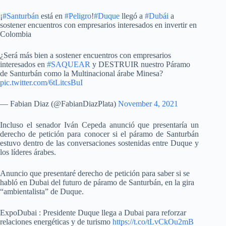
¡
#Santurbán
está en
#Peligro
!
#Duque
llegó a
#Dubái
a
sostener encuentros con empresarios interesados en invertir en
Colombia
¿Será más bien a sostener encuentros con empresarios
interesados en
#SAQUEAR
y DESTRUIR nuestro Páramo
de Santurbán como la Multinacional árabe Minesa?
pic.twitter.com/6tLitcsBuI
— Fabian Diaz (@FabianDiazPlata)
November 4, 2021
Incluso el senador Iván Cepeda anunció que presentaría un
derecho de petición para conocer si el páramo de Santurbán
estuvo dentro de las conversaciones sostenidas entre Duque y
los líderes árabes.
Anuncio que presentaré derecho de petición para saber si se
habló en Dubai del futuro de páramo de Santurbán, en la gira
“ambientalista” de Duque.
ExpoDubai : Presidente Duque llega a Dubai para reforzar
relaciones energéticas y de turismo
https://t.co/tLvCkOu2mB