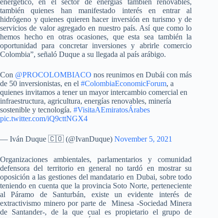
energético, en el sector de energías también renovables,
también quienes han manifestado interés en entrar al
hidrógeno y quienes quieren hacer inversión en turismo y de
servicios de valor agregado en nuestro país. Así que como lo
hemos hecho en otras ocasiones, que esta sea también la
oportunidad para concretar inversiones y abrirle comercio
Colombia”, señaló Duque a su llegada al país arábigo.
Con
@PROCOLOMBIACO
nos reunimos en Dubái con más
de 50 inversionistas, en el
#ColombiaEconomicForum
, a
quienes invitamos a tener un mayor intercambio comercial en
infraestructura, agricultura, energías renovables, minería
sostenible y tecnología.
#VisitaAEmiratosÁrabes
pic.twitter.com/iQ9cttNGX4
— Iván Duque 🇨🇴 (@IvanDuque)
November 5, 2021
Organizaciones ambientales, parlamentarios y comunidad
defensora del territorio en general no tardó en mostrar su
oposición a las gestiones del mandatario en Dubai, sobre todo
teniendo en cuenta que la provincia Soto Norte, perteneciente
al Páramo de Santurbán, existe un evidente interés de
extractivismo minero por parte de Minesa -Sociedad Minera
de Santander-, de la que cual es propietario el grupo de