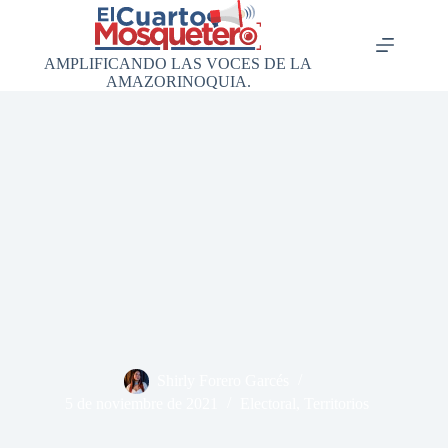
Saltar
al
contenido
AMPLIFICANDO LAS VOCES DE LA
AMAZORINOQUIA.
Shirly Forero Garcés
5 de noviembre de 2021
Electoral
,
Territorios