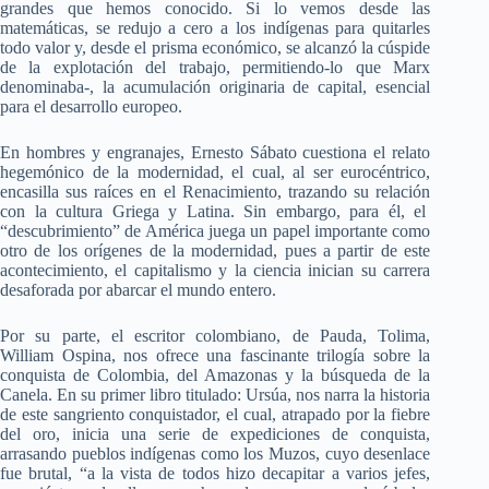
grandes que hemos conocido. Si lo vemos desde las
matemáticas, se redujo a cero a los indígenas para quitarles
todo valor y, desde el prisma económico, se alcanzó la cúspide
de la explotación del trabajo, permitiendo-lo que Marx
denominaba-, la acumulación originaria de capital, esencial
para el desarrollo europeo.
En hombres y engranajes, Ernesto Sábato cuestiona el relato
hegemónico de la modernidad, el cual, al ser eurocéntrico,
encasilla sus raíces en el Renacimiento, trazando su relación
con la cultura Griega y Latina. Sin embargo, para él, el
“descubrimiento” de América juega un papel importante como
otro de los orígenes de la modernidad, pues a partir de este
acontecimiento, el capitalismo y la ciencia inician su carrera
desaforada por abarcar el mundo entero.
Por su parte, el escritor colombiano, de Pauda, Tolima,
William Ospina, nos ofrece una fascinante trilogía sobre la
conquista de Colombia, del Amazonas y la búsqueda de la
Canela. En su primer libro titulado: Ursúa, nos narra la historia
de este sangriento conquistador, el cual, atrapado por la fiebre
del oro, inicia una serie de expediciones de conquista,
arrasando pueblos indígenas como los Muzos, cuyo desenlace
fue brutal, “a la vista de todos hizo decapitar a varios jefes,