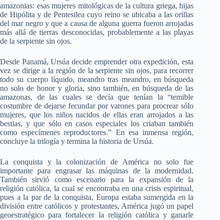
amazonias: esas mujeres mitológicas de la cultura griega, hijas
de Hipólita y de Pentesilea cuyo reino se ubicaba a las orillas
del mar negro y que a causa de alguna guerra fueron arrojadas
más allá de tierras desconocidas, probablemente a las playas
de la serpiente sin ojos.
Desde Panamá, Ursúa decide emprender otra expedición, esta
vez se dirige a la región de la serpiente sin ojos, para recorrer
todo su cuerpo líquido, meandro tras meandro, en búsqueda
no solo de honor y gloria, sino también, en búsqueda de las
amazonas, de las cuales se decía que tenían la “temible
costumbre de dejarse fecundar por varones para procrear sólo
mujeres, que los niños nacidos de ellas eran arrojados a las
bestias, y que sólo en casos especiales los criaban también
como especímenes reproductores.” En esa inmensa región,
concluye la trilogía y termina la historia de Ursúa.
La conquista y la colonización de América no solo fue
importante para engrasar las máquinas de la modernidad.
También sirvió como escenario para la expansión de la
religión católica, la cual se encontraba en una crisis espiritual,
pues a la par de la conquista, Europa estaba sumergida en la
división entre católicos y protestantes, América jugó un papel
geoestratégico para fortalecer la religión católica y ganarle