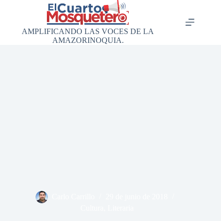
Saltar
al
contenido
AMPLIFICANDO LAS VOCES DE LA
AMAZORINOQUIA.
Carlo Carrillo
29 de junio de 2018
Cultura
,
Literaria