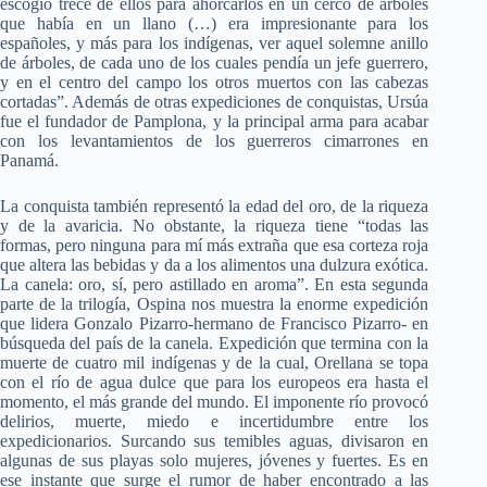
escogió trece de ellos para ahorcarlos en un cerco de árboles
que había en un llano (…) era impresionante para los
españoles, y más para los indígenas, ver aquel solemne anillo
de árboles, de cada uno de los cuales pendía un jefe guerrero,
y en el centro del campo los otros muertos con las cabezas
cortadas”. Además de otras expediciones de conquistas, Ursúa
fue el fundador de Pamplona, y la principal arma para acabar
con los levantamientos de los guerreros cimarrones en
Panamá.
La conquista también representó la edad del oro, de la riqueza
y de la avaricia. No obstante, la riqueza tiene “todas las
formas, pero ninguna para mí más extraña que esa corteza roja
que altera las bebidas y da a los alimentos una dulzura exótica.
La canela: oro, sí, pero astillado en aroma”. En esta segunda
parte de la trilogía, Ospina nos muestra la enorme expedición
que lidera Gonzalo Pizarro-hermano de Francisco Pizarro- en
búsqueda del país de la canela. Expedición que termina con la
muerte de cuatro mil indígenas y de la cual, Orellana se topa
con el río de agua dulce que para los europeos era hasta el
momento, el más grande del mundo. El imponente río provocó
delirios, muerte, miedo e incertidumbre entre los
expedicionarios. Surcando sus temibles aguas, divisaron en
algunas de sus playas solo mujeres, jóvenes y fuertes. Es en
ese instante que surge el rumor de haber encontrado a las