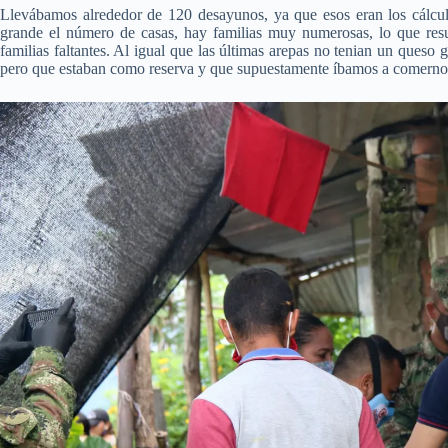
Llevábamos alrededor de 120 desayunos, ya que esos eran los cálculo
grande el número de casas, hay familias muy numerosas, lo que resu
familias faltantes. Al igual que las últimas arepas no tenian un queso
pero que estaban como reserva y que supuestamente íbamos a comernos