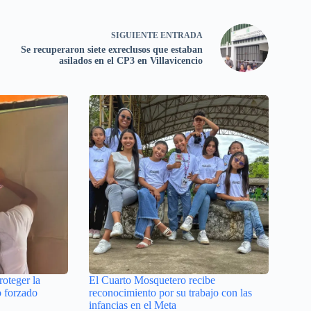
SIGUIENTE
ENTRADA
Se recuperaron siete exreclusos que estaban
asilados en el CP3 en Villavicencio
roteger la
El Cuarto Mosquetero recibe
o forzado
reconocimiento por su trabajo con las
infancias en el Meta