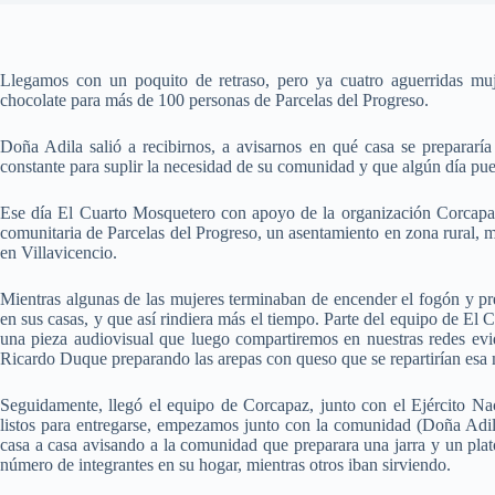
Llegamos con un poquito de retraso, pero ya cuatro aguerridas mujer
chocolate para más de 100 personas de Parcelas del Progreso.
Doña Adila salió a recibirnos, a avisarnos en qué casa se prepararí
constante para suplir la necesidad de su comunidad y que algún día pue
Ese día El Cuarto Mosquetero con apoyo de la organización Corcapaz 
comunitaria de Parcelas del Progreso, un asentamiento en zona rural, 
en Villavicencio.
Mientras algunas de las mujeres terminaban de encender el fogón y pre
en sus casas, y que así rindiera más el tiempo. Parte del equipo de E
una pieza audiovisual que luego compartiremos en nuestras redes evid
Ricardo Duque preparando las arepas con queso que se repartirían esa
Seguidamente, llegó el equipo de Corcapaz, junto con el Ejército Na
listos para entregarse, empezamos junto con la comunidad (Doña Adila
casa a casa avisando a la comunidad que preparara una jarra y un plat
número de integrantes en su hogar, mientras otros iban sirviendo.