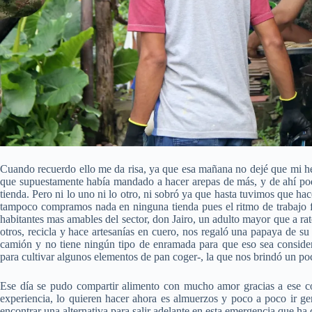
Cuando recuerdo ello me da risa, ya que esa mañana no dejé que mi h
que supuestamente había mandado a hacer arepas de más, y de ahí pod
tienda. Pero ni lo uno ni lo otro, ni sobró ya que hasta tuvimos que hac
tampoco compramos nada en ninguna tienda pues el ritmo de trabajo f
habitantes mas amables del sector, don Jairo, un adulto mayor que a r
otros, recicla y hace artesanías en cuero, nos regaló una papaya de su
camión y no tiene ningún tipo de enramada para que eso sea considera
para cultivar algunos elementos de pan coger-, la que nos brindó un poc
Ese día se pudo compartir alimento con mucho amor gracias a ese co
experiencia, lo quieren hacer ahora es almuerzos y poco a poco ir g
encontrar una alternativa para salir adelante en esta emergencia que ha