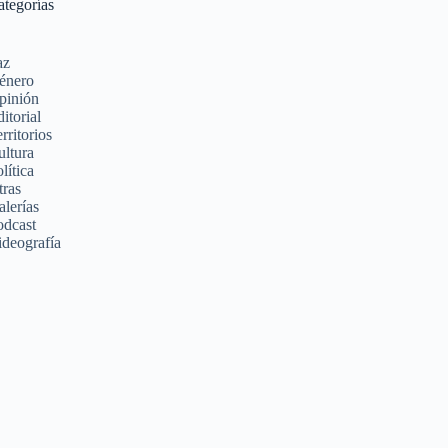
ategorías
az
énero
pinión
itorial
rritorios
ultura
lítica
tras
alerías
odcast
ideografía