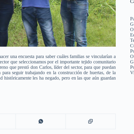
C
P
G
O
Ed
Te
C
Po
er una encuesta para saber cuáles familias se vincularían a
O
ector que seleccionamos por el importante tejido comunitario
G
rreno que prestó don Carlos, líder del sector, para que puedan
P
para seguir trabajando en la construcción de huertas, de la
V
ad históricamente les ha negado, pero en las que aún guardan