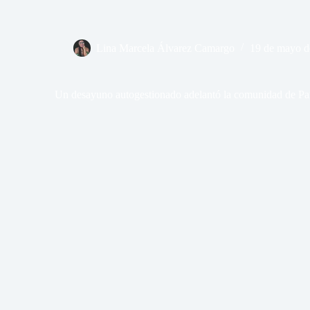
Lina Marcela Álvarez Camargo
19 de mayo d
Un desayuno autogestionado adelantó la comunidad de Parc