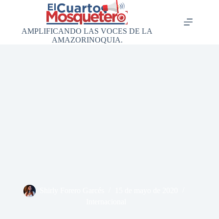
Saltar
al
contenido
AMPLIFICANDO LAS VOCES DE LA
AMAZORINOQUIA.
Shirly Forero Garcés
15 de mayo de 2020
Internacional