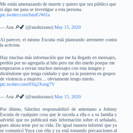
Me están amenazando de muerte y quiero que sea público que
si algo me pasa se investigue a esta persona.
pic.twitter.com/lstulGWi1a
— Ana 🔎🦖 (@analuzsaso)
May 15, 2020
Al parecer, el mismo Escutia está planeando arremeter contra
la activista
Hay muchas más información que me ha llegado en mensajes,
perdón por no agregarla al hilo pero me dio miedo porque me
empezaron a enviar muchos mensajes con esta imagen y
diciéndome que tenga cuidado y que ya la pusieron en grupos
de violencia a mujeres… obviamente tengo miedo.
pic.twitter.com/0Yq2Xsng7V
— Ana 🔎🦖 (@analuzsaso)
May 15, 2020
Por último, Sánchez responsabilizó de antemano a Johnny
Escutia de cualquier cosa que le suceda a ella o a su familia y
advirtió que no publicará más información sobre el señalado,
pues ahora teme por su vida. De igual manera informó que ya
se comunicó Yuya con ella y ya está tomando precauciones al