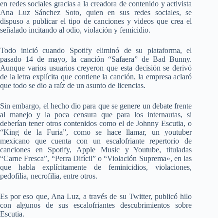
en redes sociales gracias a la creadora de contenido y activista
Ana Luz Sánchez Soto, quien en sus redes sociales, se
dispuso a publicar el tipo de canciones y videos que crea el
señalado incitando al odio, violación y femicidio.
Todo inició cuando Spotify eliminó de su plataforma, el
pasado 14 de mayo, la canción “Safaera” de Bad Bunny.
Aunque varios usuarios creyeron que esta decisión se derivó
de la letra explícita que contiene la canción, la empresa aclaró
que todo se dio a raíz de un asunto de licencias.
Sin embargo, el hecho dio para que se genere un debate frente
al manejo y la poca censura que para los internautas, si
deberían tener otros contenidos como el de Johnny Escutia, o
“King de la Furia”, como se hace llamar, un youtuber
mexicano que cuenta con un escalofriante repertorio de
canciones en Spotify, Apple Music y Youtube, tituladas
“Carne Fresca”, “Perra Difícil” o “Violación Suprema», en las
que habla explícitamente de feminicidios, violaciones,
pedofilia, necrofilia, entre otros.
Es por eso que, Ana Luz, a través de su Twitter, publicó hilo
con algunos de sus escalofriantes descubrimientos sobre
Escutia.