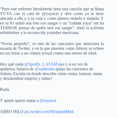
“Pues este enfermo literalmente tiene una canción que se llama
YUYA con la cara de @yuyacst y dice como ya la tiene
ubicada a ella y a su casa y como planea violarla y matarla. Y
en su IG subió una foto con sangre y un “cuídate yuya” me da
TERROR pensar de quién será esa sangre”, trinó la activista
refiriéndose a la reconocida youtuber mexicana.
“Novia pequeña”, es otra de las canciones que menciona la
usuaria de Twitter, y en la que muestra como Johnny se refiere
en sus letras a un crimen sexual contra una menor de edad.
Hey qué onda
@Spotify_LATAM
oye y si en vez de
quitarnos Safaera de
@sanbenito
quitas las canciones de
Johnny Escutia en donde describe cómo violar, torturar, matar
y desmembrar mujeres y niñas?
Porfa.
Y aparte quiere matar a
@yuyacst
ABRO HILO
pic.twitter.com/9DxqozhMml