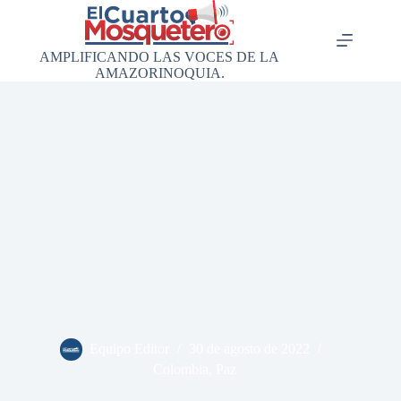
Saltar
al
contenido
AMPLIFICANDO LAS VOCES DE LA
AMAZORINOQUIA.
Equipo Editor
30 de agosto de 2022
Colombia
,
Paz