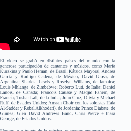
El video se grabó en distintos países del mundo con la
generosa participación de cantantes y músicos, como Marfa
Kurakina y Paulo Heman, de Brasil; Kátsica Mayoral, Andrea
García y Rodrigo Cadena, de México; David Giosa, de
Argentina; Sharieta Lewis y Roselyn Williams, de Jamaica;
Louis Mhlanga, de Zimbabwe; Roberto Luti, de Italia; Daniel
Lanois, de Canada; Francois Causse y Madjid Fahem, de
Francía; Tushar Lall, de la India; John Cruz, Olivia y Michael
Ruff, de Estados Unidos; Amaan Choir con los soloistas Hala
Al-Sadder y Rebal Alkhodari), de Jordania; Prince Diabate, de
Guinea; Glen David Andrews Band, Chris Pierce e Inara
George, de Estados Unidos.
“Juntos, y a través de la música, queremos expresar nuestra