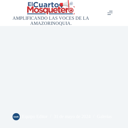
Saltar
al
contenido
AMPLIFICANDO LAS VOCES DE LA
AMAZORINOQUIA.
Equipo Editor
31 de mayo de 2024
Galerias