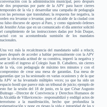
conversación con la administración municipal, pero después
de dos propuestas por parte de la APV para hacer cierres
temporales de la vía y desarrollar una campaña de pedagogía
con las personas que transitaban; la respuesta fue negativa, la
orden era levantar o levantar, pues el alcalde de la ciudad con
su falso discurso de apoyo al Paro, y como siguiendo órdenes
de Jennifer Arias que en un comunicado el día anterior solicitó
el cumplimiento de las instrucciones dadas por Iván Duque,
actuó con su acostumbrada sumisión de los mandatos
nacionales.
Una vez más la recalcitrancia del mandatario salió a relucir,
pues después de acceder a hablar personalmente con la APV
ante la obcecada actitud de su comitiva, imperó la negativa y
se acordó el ingreso al Colegio Juan B. Caballero, sin cierres
de la vía, con pedagogía de máximo tres minutos y con el
compromiso de crear una mesa de garantías. Esa mesa de
garantías que ya ha sesionado en varias ocasiones y de la que
la APV se ha levantado múltiples veces; ya que ha sido un
espacio hostil que parece más un tribunal de juicio; ejemplo de
esto fue la sesión del 18 de junio, en la que César Augusto
Buitrago –Director de Convivencia y Derechos Humanos de
la Alcaldía de Villavicencio– responsabilizó y endilgó actos de
terrorismo a la manifestación, hecho que profundiza la
estigmatización y pone en riesgo la vida e integridad de las y