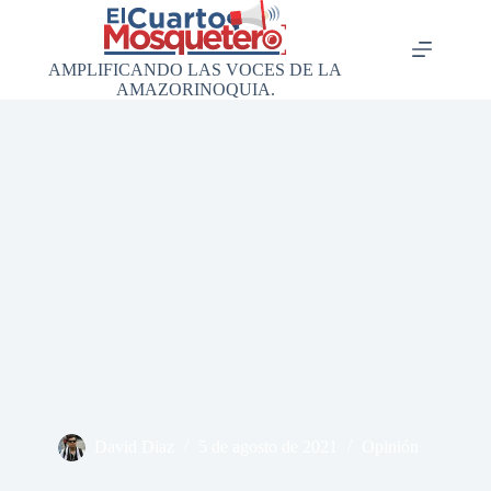
Saltar
al
contenido
AMPLIFICANDO LAS VOCES DE LA
AMAZORINOQUIA.
David Diaz
5 de agosto de 2021
Opinión