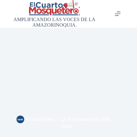
Saltar
al
contenido
AMPLIFICANDO LAS VOCES DE LA
AMAZORINOQUIA.
Equipo Editor
22 de noviembre de 2020
Otras