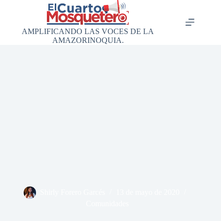
Saltar
al
contenido
AMPLIFICANDO LAS VOCES DE LA
AMAZORINOQUIA.
Shirly Forero Garcés
13 de mayo de 2020
Comunidades