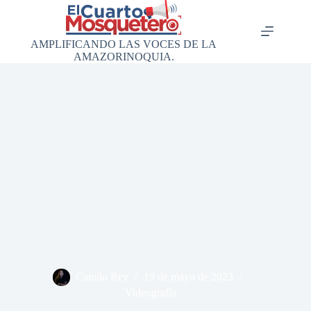
Saltar
al
contenido
AMPLIFICANDO LAS VOCES DE LA
AMAZORINOQUIA.
Camilo Rey
19 de mayo de 2023
Videografía