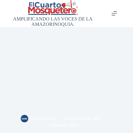
Saltar
al
contenido
AMPLIFICANDO LAS VOCES DE LA
AMAZORINOQUIA.
Equipo Editor
24 de enero de 2024
Editorial
,
Otras