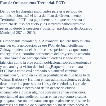
Plan de Ordenamiento Territorial- POT:
Dentro de las disputas importantes para este periodo de
administración, está el tema del Plan de Ordenamiento
Territorial – POT, una puja fuerte por lo que representa el
conflicto del uso del suelo y los intereses particulares que
persistió desde la creación y posterior aprobación del Acuerdo
Municipal 287 de 2015.
Es importante recordar que, Alexander Baquero tuvo mucho
que ver en la aprobación de ese POT de Juan Guillermo
Zuluaga -quien era el alcalde en ese periodo-, ya que como
concejal fue el coordinador ponente del proyecto de acuerdo,
el cual careció de participación ciudadana y tiene varias
falencias como la proyección poblacional sobredimensionada
y una ambigua visión de ciudad. ¿Baquero direccionará al
POT hacia como está aprobado o planteará cambios
cosméticos?, También existe la posibilidad de que haga lo de
Wilmar Barbosa y Harman en sus administraciones, es decir,
desconocer los procesos sociales y de veedurías, las cuales
han planteado la necesidad de un debate de ciudad
encaminado a buscar algunos consensos en las revisiones,
oportunidad que pudieron tomar en su paso como alcaldes
para garantizar un ordenamiento que realmente represente los
intereses del pueblo de Villavicencio y no de unos pocos, y