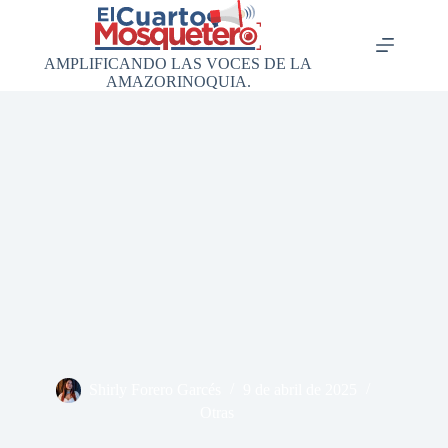
Saltar
al
contenido
AMPLIFICANDO LAS VOCES DE LA
AMAZORINOQUIA.
Shirly Forero Garcés
9 de abril de 2025
Otras