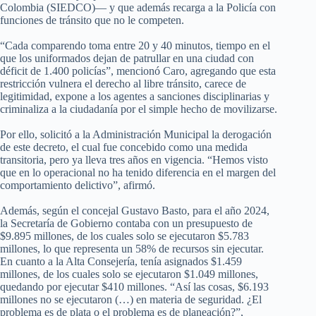
Colombia (SIEDCO)— y que además recarga a la Policía con
funciones de tránsito que no le competen.
“Cada comparendo toma entre 20 y 40 minutos, tiempo en el
que los uniformados dejan de patrullar en una ciudad con
déficit de 1.400 policías”, mencionó Caro, agregando que esta
restricción vulnera el derecho al libre tránsito, carece de
legitimidad, expone a los agentes a sanciones disciplinarias y
criminaliza a la ciudadanía por el simple hecho de movilizarse.
Por ello, solicitó a la Administración Municipal la derogación
de este decreto, el cual fue concebido como una medida
transitoria, pero ya lleva tres años en vigencia. “Hemos visto
que en lo operacional no ha tenido diferencia en el margen del
comportamiento delictivo”, afirmó.
Además, según el concejal Gustavo Basto, para el año 2024,
la Secretaría de Gobierno contaba con un presupuesto de
$9.895 millones, de los cuales solo se ejecutaron $5.783
millones, lo que representa un 58% de recursos sin ejecutar.
En cuanto a la Alta Consejería, tenía asignados $1.459
millones, de los cuales solo se ejecutaron $1.049 millones,
quedando por ejecutar $410 millones. “Así las cosas, $6.193
millones no se ejecutaron (…) en materia de seguridad. ¿El
problema es de plata o el problema es de planeación?”,