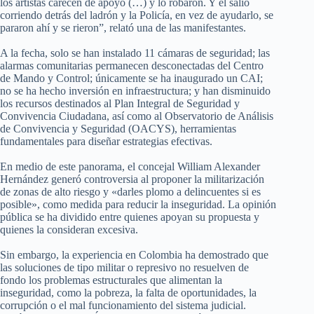
los artistas carecen de apoyo (…) y lo robaron. Y él salió
corriendo detrás del ladrón y la Policía, en vez de ayudarlo, se
pararon ahí y se rieron”, relató una de las manifestantes.
A la fecha, solo se han instalado 11 cámaras de seguridad; las
alarmas comunitarias permanecen desconectadas del Centro
de Mando y Control; únicamente se ha inaugurado un CAI;
no se ha hecho inversión en infraestructura; y han disminuido
los recursos destinados al Plan Integral de Seguridad y
Convivencia Ciudadana, así como al Observatorio de Análisis
de Convivencia y Seguridad (OACYS), herramientas
fundamentales para diseñar estrategias efectivas.
En medio de este panorama, el concejal William Alexander
Hernández generó controversia al proponer la militarización
de zonas de alto riesgo y «darles plomo a delincuentes si es
posible», como medida para reducir la inseguridad. La opinión
pública se ha dividido entre quienes apoyan su propuesta y
quienes la consideran excesiva.
Sin embargo, la experiencia en Colombia ha demostrado que
las soluciones de tipo militar o represivo no resuelven de
fondo los problemas estructurales que alimentan la
inseguridad, como la pobreza, la falta de oportunidades, la
corrupción o el mal funcionamiento del sistema judicial.