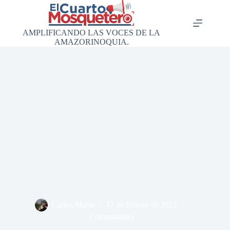
Saltar
al
contenido
AMPLIFICANDO LAS VOCES DE LA
AMAZORINOQUIA.
Carlos Mario
17 de febrero de 2022
Comunidades