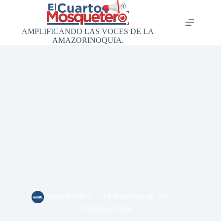
Saltar
al
contenido
AMPLIFICANDO LAS VOCES DE LA
AMAZORINOQUIA.
Equipo Editor
10 de octubre de 2022
Colombia
,
Otras