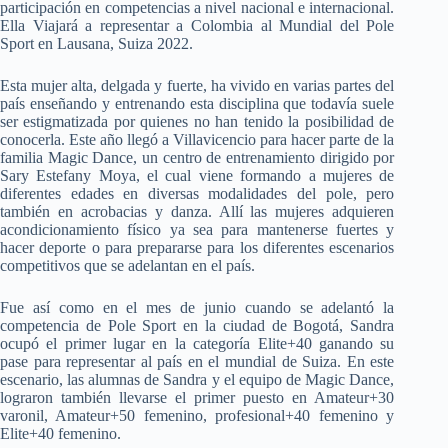
participación en competencias a nivel nacional e internacional.
Ella
Viajará a representar a Colombia al Mundial del Pole
Sport en Lausana, Suiza
2022.
Esta
mujer alta, delgada y fuerte, ha vivido en varias partes del
país enseñando y
entrenando esta disciplina que todavía suele
ser estigmatizada por quienes no
han tenido la posibilidad de
conocerla. Este año llegó a Villavicencio para
hacer parte de la
familia Magic Dance, un centro de entrenamiento dirigido por
Sary Estefany Moya, el cual viene formando a mujeres de
diferentes edades en
diversas modalidades del pole, pero
también en acrobacias y danza. Allí las
mujeres adquieren
acondicionamiento físico ya sea para mantenerse fuertes y
hacer deporte o para prepararse para los diferentes escenarios
competitivos que
se adelantan en el país.
Fue
así como en el mes de junio cuando se adelantó la
competencia de Pole Sport en
la ciudad de Bogotá, Sandra
ocupó el primer lugar en la categoría Elite+40
ganando su
pase para representar al país en el mundial de Suiza. En este
escenario, las alumnas de Sandra y el equipo de Magic Dance,
lograron también
llevarse el primer puesto en Amateur+30
varonil, Amateur+50 femenino, profesional+40
femenino y
Elite+40 femenino.