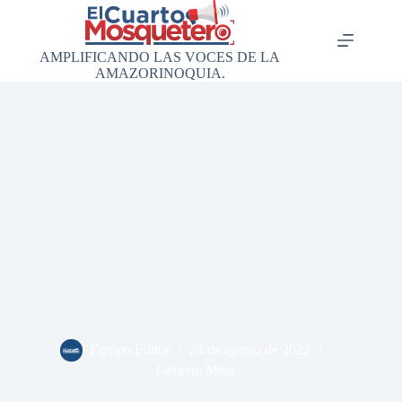
Saltar
al
contenido
AMPLIFICANDO LAS VOCES DE LA
AMAZORINOQUIA.
Equipo Editor
24 de agosto de 2022
Género
,
Meta