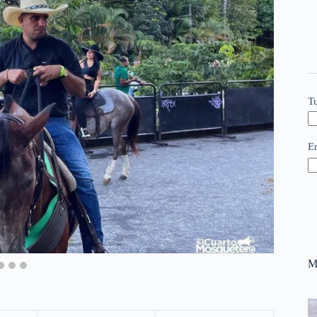
T
E
M