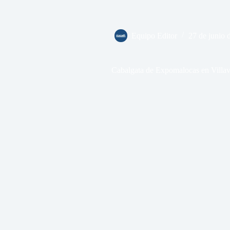
Equipo Editor
27 de junio 
Cabalgata de Expomalocas en Villav