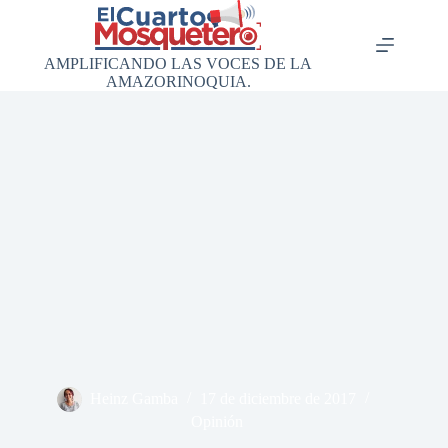
Saltar
al
contenido
AMPLIFICANDO LAS VOCES DE LA
AMAZORINOQUIA.
Heinz Gamba
17 de diciembre de 2017
Opinión