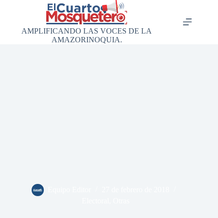
Saltar
al
contenido
AMPLIFICANDO LAS VOCES DE LA
AMAZORINOQUIA.
Equipo Editor
27 de febrero de 2018
Electoral
,
Otras