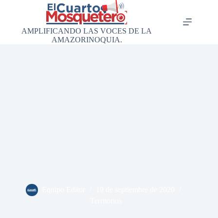
Saltar
al
contenido
AMPLIFICANDO LAS VOCES DE LA
AMAZORINOQUIA.
Equipo Editor
19 de septiembre de 2020
Territorios